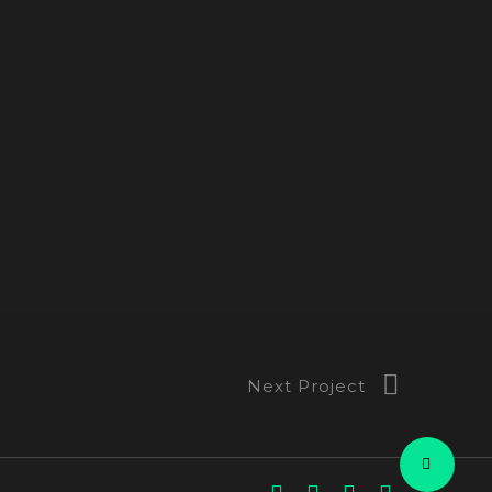
Next Project
facebook
youtube
instagram
flickr