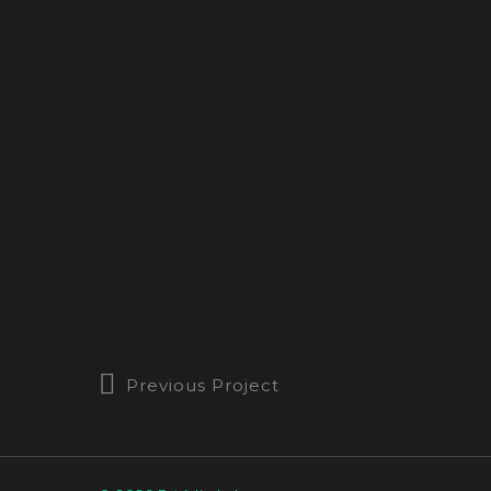
Projeção e mapping:
On Projeções
Conteúdo:
Estúdio Laborg
Luz:
RP Lightining
Áudio:
Transasom
Previous Project