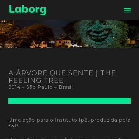
Skip
Men
to
main
content
A ÁRVORE QUE SENTE | THE
FEELING TREE
2014 – São Paulo – Brasil
Uma ação para o Instituto Ipê, produzida pela
Y&R.