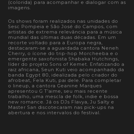
(colorida) para acompanhar e dialogar com as
imagens.
Os shows foram realizados nas unidades do
Sesc Pompeia e São José do Campos, com
artistas de extrema relevância para a música
mundial das últimas duas décadas. Em um
recorte voltado para a Europa negra,
destacaram-se a aguardada cantora Neneh
Cherry, o ícone do trip-hop Morcheeba e o
emergente saxofonista Shabaka Hutchings,
líder do projeto Sons of Kemet. Enfatizando a
raiz africana, Seun Kuti veio acompanhado da
banda Egypt 80, idealizada pelo criador do
afrobeat, Fela Kuti, pai dele. Para completar
o lineup, a cantora Geanine Marques
apresentou G T’aime, seu mais recente
trabalho, uma mescla de folk, indie e bossa
new romance. Já os DJs Flavya, Ju Salty e
Master San discotecaram nas pick-ups na
abertura e nos intervalos do festival.