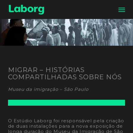
Skip
Men
to
main
content
MIGRAR – HISTÓRIAS
COMPARTILHADAS SOBRE NÓS
Museu da imigração – Sâo Paulo
O Estúdio Laborg foi responsável pela criação
de duas instalações para a nova exposição de
longa duração do Museu da Imigração de São